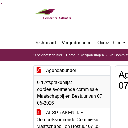
Ga naar de inhoud van deze pagina
Ga naar het zoeken
Ga naar het menu
Dashboard
Vergaderingen
Overzichten
U bevindt zich hier:
Home
Vergaderingen
2b.Commissie 
Agendabundel
A
0.1 Afsprakenlijst
0
oordeelsvormende commissie
Maatschappij en Bestuur van 07-
05-2026
AFSPRAKENLIJST
Oordeelsvormende Commissie
Maatschappij en Bestuur 07-05-