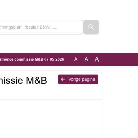
A
A
A
ormende commissie M&B 07-05-2026
issie M&B
Vorige pagina