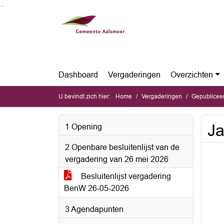
Ga naar de inhoud van deze pagina
Ga naar het zoeken
Ga naar het menu
Dashboard
Vergaderingen
Overzichten
U bevindt zich hier:
Home
Vergaderingen
Gepubliceerde 
Ja
1 Opening
2 Openbare besluitenlijst van de
vergadering van 26 mei 2026
Besluitenlijst vergadering
BenW 26-05-2026
3 Agendapunten