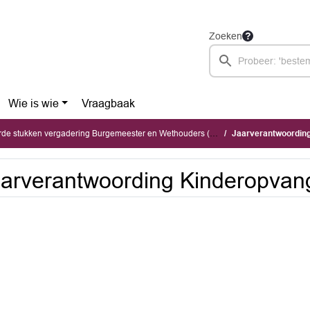
Zoeken
Wie is wie
Vraagbaak
stukken vergadering Burgemeester en Wethouders (dinsdag 2 juni 2026)
Jaarverantwoordin
arverantwoording Kinderopvan