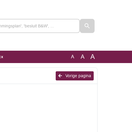
A
A
A
cx
Vorige pagina