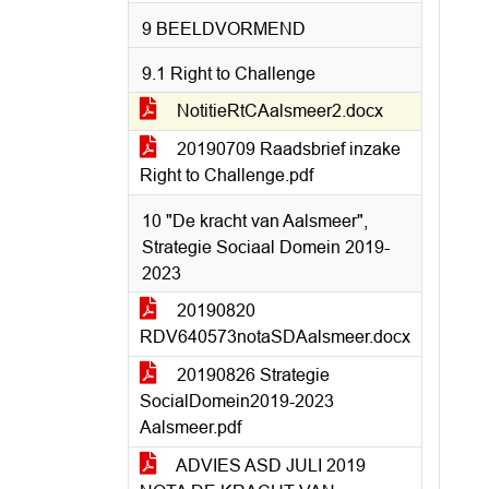
9 BEELDVORMEND
9.1 Right to Challenge
NotitieRtCAalsmeer2.docx
20190709 Raadsbrief inzake
Right to Challenge.pdf
10 "De kracht van Aalsmeer",
Strategie Sociaal Domein 2019-
2023
20190820
RDV640573notaSDAalsmeer.docx
20190826 Strategie
SocialDomein2019-2023
Aalsmeer.pdf
ADVIES ASD JULI 2019