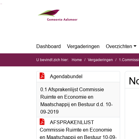
Ga naar de inhoud van deze pagina
Ga naar het zoeken
Ga naar het menu
Dashboard
Vergaderingen
Overzichten
U bevindt zich hier:
Home
Vergaderingen
1.Commissi
Agendabundel
No
0.1 Afsprakenlijst Commissie
Ruimte en Economie en
Maatschappij en Bestuur d.d. 10-
09-2019
AFSPRAKENLIJST
Commissie Ruimte en Economie
en Maatschappij en Bestuur 10-09-