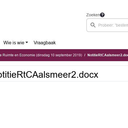
Zoeken
Wie is wie
Vraagbaak
e Ruimte en Economie (dinsdag 10 september 2019)
NotitieRtCAalsmeer2.do
titieRtCAalsmeer2.docx