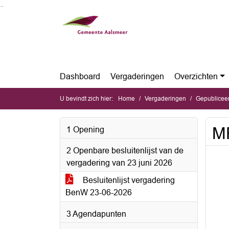
Ga naar de inhoud van deze pagina
Ga naar het zoeken
Ga naar het menu
Dashboard
Vergaderingen
Overzichten
U bevindt zich hier:
Home
Vergaderingen
Gepubliceerde 
MR
1 Opening
2 Openbare besluitenlijst van de
vergadering van 23 juni 2026
Besluitenlijst vergadering
BenW 23-06-2026
3 Agendapunten