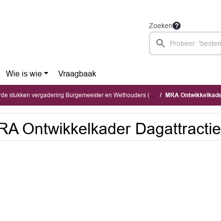
Zoeken
Wie is wie
Vraagbaak
stukken vergadering Burgemeester en Wethouders (dinsdag 30 juni 2026)
MRA Ontwikkelkader
A Ontwikkelkader Dagattracti