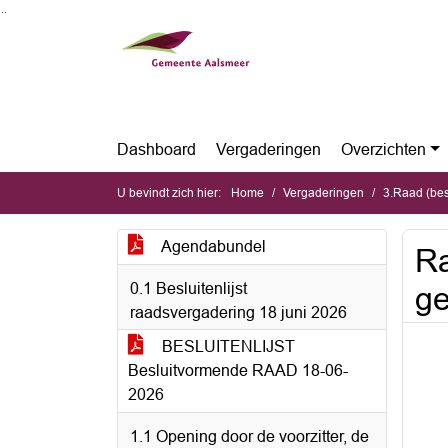
Ga naar de inhoud van deze pagina
Ga naar het zoeken
Ga naar het menu
Dashboard
Vergaderingen
Overzichten
U bevindt zich hier:
Home
Vergaderingen
3.Raad (bes
Agendabundel
Ra
0.1 Besluitenlijst
g
raadsvergadering 18 juni 2026
BESLUITENLIJST
Besluitvormende RAAD 18-06-
2026
1.1 Opening door de voorzitter, de