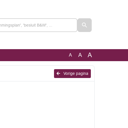
A
A
A
Vorige pagina