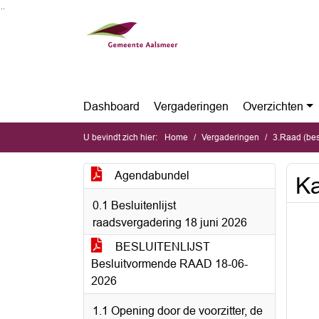
Ga naar de inhoud van deze pagina
Ga naar het zoeken
Ga naar het menu
Dashboard
Vergaderingen
Overzichten
U bevindt zich hier:
Home
Vergaderingen
3.Raad (bes
Agendabundel
Ka
0.1 Besluitenlijst
raadsvergadering 18 juni 2026
BESLUITENLIJST
Besluitvormende RAAD 18-06-
2026
1.1 Opening door de voorzitter, de