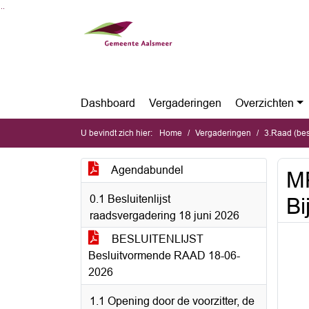
Ga naar de inhoud van deze pagina
Ga naar het zoeken
Ga naar het menu
Dashboard
Vergaderingen
Overzichten
U bevindt zich hier:
Home
Vergaderingen
3.Raad (bes
Agendabundel
MP
0.1 Besluitenlijst
Bi
raadsvergadering 18 juni 2026
BESLUITENLIJST
Besluitvormende RAAD 18-06-
2026
1.1 Opening door de voorzitter, de