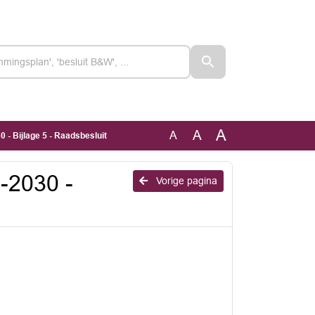
A
A
A
- Bijlage 5 - Raadsbesluit
-2030 -
Vorige pagina