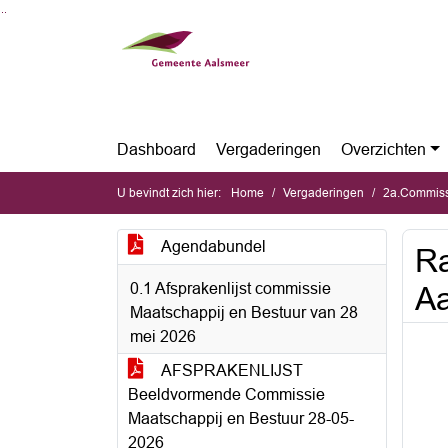
Ga naar de inhoud van deze pagina
Ga naar het zoeken
Ga naar het menu
Dashboard
Vergaderingen
Overzichten
U bevindt zich hier:
Home
Vergaderingen
2a.Commissie
Agendabundel
Ra
0.1 Afsprakenlijst commissie
A
Maatschappij en Bestuur van 28
mei 2026
AFSPRAKENLIJST
Beeldvormende Commissie
Maatschappij en Bestuur 28-05-
2026