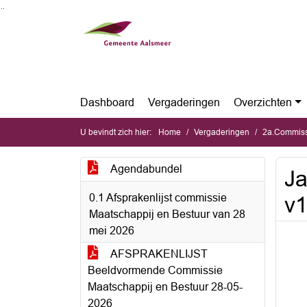
Ga naar de inhoud van deze pagina
Ga naar het zoeken
Ga naar het menu
Dashboard
Vergaderingen
Overzichten
U bevindt zich hier:
Home
Vergaderingen
2a.Commissie
Agendabundel
Ja
0.1 Afsprakenlijst commissie
v
Maatschappij en Bestuur van 28
mei 2026
AFSPRAKENLIJST
Beeldvormende Commissie
Maatschappij en Bestuur 28-05-
2026