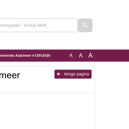
A
A
A
gemeente Aalsmeer v12052026
smeer
Vorige pagina