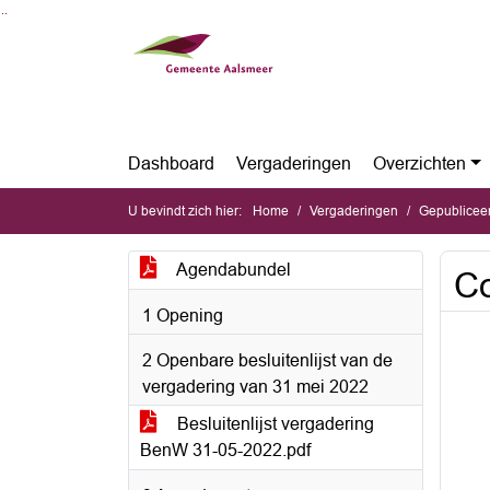
Ga naar de inhoud van deze pagina
Ga naar het zoeken
Ga naar het menu
Dashboard
Vergaderingen
Overzichten
U bevindt zich hier:
Home
Vergaderingen
Gepubliceerde 
Agendabundel
Co
1 Opening
2 Openbare besluitenlijst van de
vergadering van 31 mei 2022
Besluitenlijst vergadering
BenW 31-05-2022.pdf