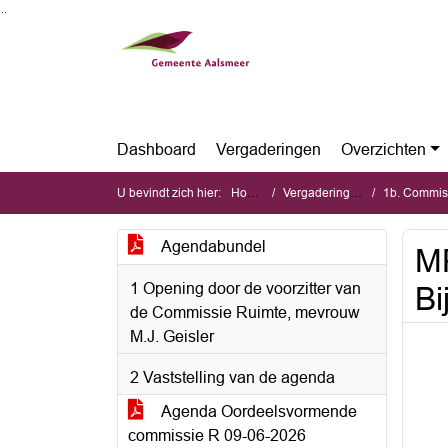
Ga naar de inhoud van deze pagina
Ga naar het zoeken
Ga naar het menu
Dashboard
Vergaderingen
Overzichten
U bevindt zich hier:
Home
Vergaderingen
1b. Commiss
Agendabundel
MP
1 Opening door de voorzitter van
Bi
de Commissie Ruimte, mevrouw
M.J. Geisler
2 Vaststelling van de agenda
Agenda Oordeelsvormende
commissie R 09-06-2026