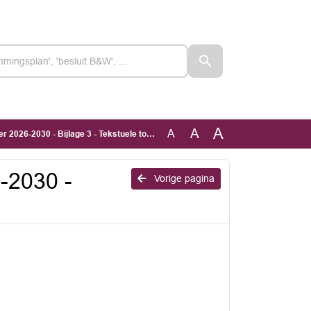
A
A
A
6-2030 - Bijlage 3 - Tekstuele toelichting
-2030 -
Vorige pagina