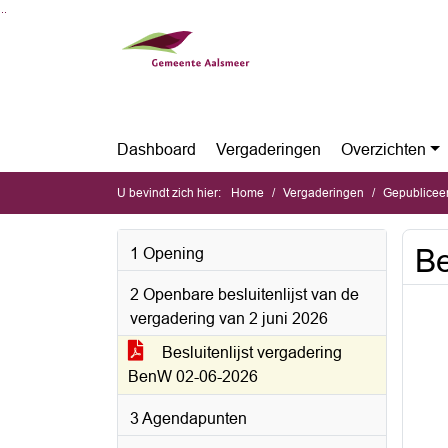
Ga naar de inhoud van deze pagina
Ga naar het zoeken
Ga naar het menu
Dashboard
Vergaderingen
Overzichten
U bevindt zich hier:
Home
Vergaderingen
Gepubliceerde 
Be
1 Opening
2 Openbare besluitenlijst van de
vergadering van 2 juni 2026
Besluitenlijst vergadering
BenW 02-06-2026
3 Agendapunten