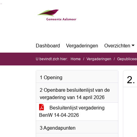
Ga naar de inhoud van deze pagina
Ga naar het zoeken
Ga naar het menu
Dashboard
Vergaderingen
Overzichten
U bevindt zich hier:
Home
Vergaderingen
Gepubliceerde 
2.
1 Opening
2 Openbare besluitenlijst van de
vergadering van 14 april 2026
Besluitenlijst vergadering
BenW 14-04-2026
3 Agendapunten