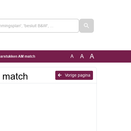
A
A
A
Jaarstukken AM match
M match
Vorige pagina