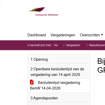
Ga naar de inhoud van deze pagina
Ga naar het zoeken
Ga naar het menu
Dashboard
Vergaderingen
Overzichten
U bevindt zich hier:
Home
Vergaderingen
Gepubliceerde s
Bi
1 Opening
G
2 Openbare besluitenlijst van de
vergadering van 14 april 2026
Besluitenlijst vergadering
BenW 14-04-2026
3 Agendapunten