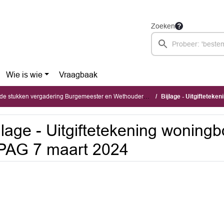
Zoeken
Wie is wie
Vraagbaak
tukken vergadering Burgemeester en Wethouders (maandag 4 mei 2026)
Bijlage - Uitgifteteke
jlage - Uitgiftetekening woning
PAG 7 maart 2024