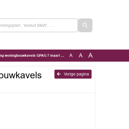
A
A
A
ning woningbouwkavels GPAG 7 maart 2024
bouwkavels
Vorige pagina