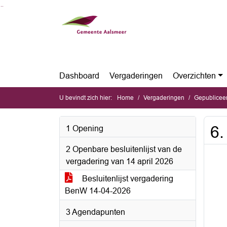
Ga naar de inhoud van deze pagina
Ga naar het zoeken
Ga naar het menu
Dashboard
Vergaderingen
Overzichten
U bevindt zich hier:
Home
Vergaderingen
Gepubliceerde 
6.
1 Opening
2 Openbare besluitenlijst van de
vergadering van 14 april 2026
Besluitenlijst vergadering
BenW 14-04-2026
3 Agendapunten