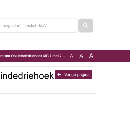
A
A
A
rum Oosteindedriehoek MB 7 mei 2026
ndedriehoek
Vorige pagina