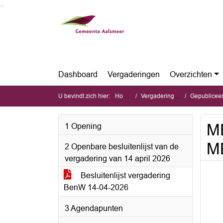
Ga naar de inhoud van deze pagina
Ga naar het zoeken
Ga naar het menu
Dashboard
Vergaderingen
Overzichten
U bevindt zich hier:
Home
Vergaderingen
Gepubliceerde 
M
1 Opening
M
2 Openbare besluitenlijst van de
vergadering van 14 april 2026
Besluitenlijst vergadering
BenW 14-04-2026
3 Agendapunten