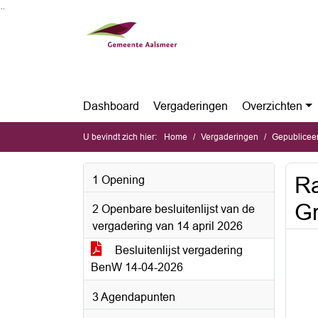
Ga naar de inhoud van deze pagina
Ga naar het zoeken
Ga naar het menu
Dashboard
Vergaderingen
Overzichten
U bevindt zich hier:
Home
Vergaderingen
Gepubliceerde 
Ra
1 Opening
Gr
2 Openbare besluitenlijst van de
vergadering van 14 april 2026
Besluitenlijst vergadering
BenW 14-04-2026
3 Agendapunten