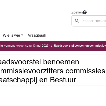
Zoeken
Wie is wie
Vraagbaak
sluitvormend) (woensdag 13 mei 2026)
Raadsvoorstel benoemen commissievoorzitters commissi
aadsvoorstel benoemen
mmissievoorzitters commissies
atschappij en Bestuur