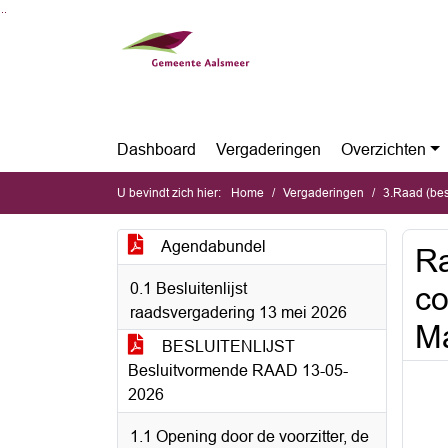
Ga naar de inhoud van deze pagina
Ga naar het zoeken
Ga naar het menu
Dashboard
Vergaderingen
Overzichten
U bevindt zich hier:
Home
Vergaderingen
3.Raad (be
Agendabundel
R
0.1 Besluitenlijst
co
raadsvergadering 13 mei 2026
Ma
BESLUITENLIJST
Besluitvormende RAAD 13-05-
2026
1.1 Opening door de voorzitter, de