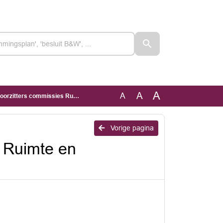
A
A
A
es Ruimte en Maatschappij en Bestuur
Vorige pagina
 Ruimte en