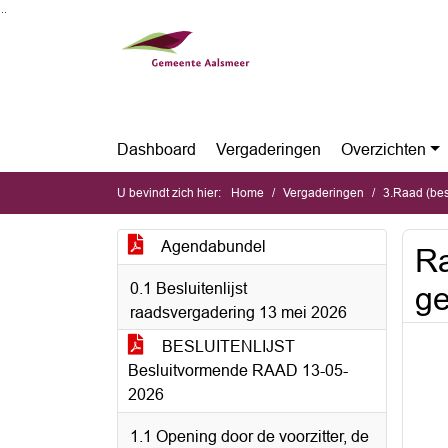
Ga naar de inhoud van deze pagina
Ga naar het zoeken
Ga naar het menu
Dashboard
Vergaderingen
Overzichten
U bevindt zich hier:
Home
Vergaderingen
3.Raad (be
Agendabundel
Ra
0.1 Besluitenlijst
g
raadsvergadering 13 mei 2026
BESLUITENLIJST
Besluitvormende RAAD 13-05-
2026
1.1 Opening door de voorzitter, de