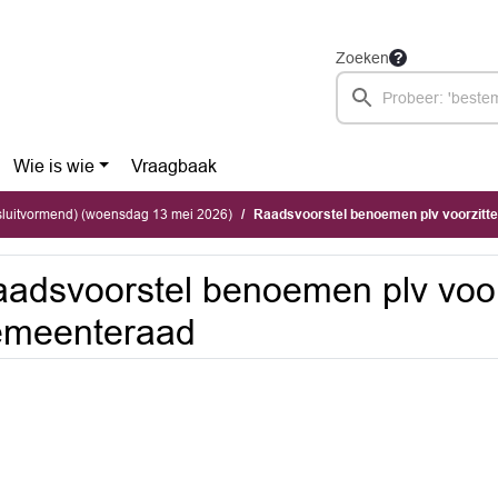
Zoeken
Wie is wie
Vraagbaak
sluitvormend) (woensdag 13 mei 2026)
Raadsvoorstel benoemen plv voorzitt
adsvoorstel benoemen plv voor
emeenteraad