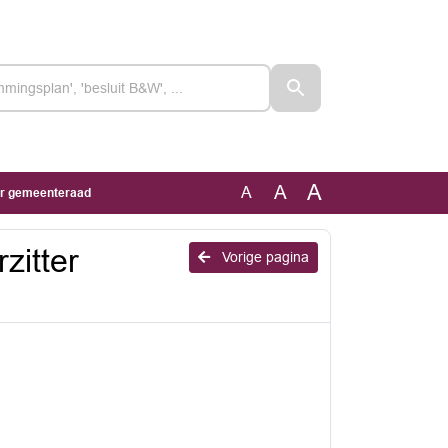
A
A
A
er gemeenteraad
zitter
Vorige pagina