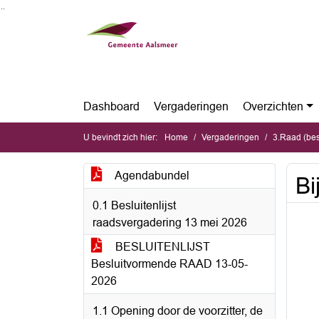
Ga naar de inhoud van deze pagina
Ga naar het zoeken
Ga naar het menu
Dashboard
Vergaderingen
Overzichten
U bevindt zich hier:
Home
Vergaderingen
3.Raad (be
Agendabundel
Bi
0.1 Besluitenlijst
raadsvergadering 13 mei 2026
BESLUITENLIJST
Besluitvormende RAAD 13-05-
2026
1.1 Opening door de voorzitter, de