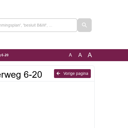
A
A
A
 6-20
erweg 6-20
Vorige pagina