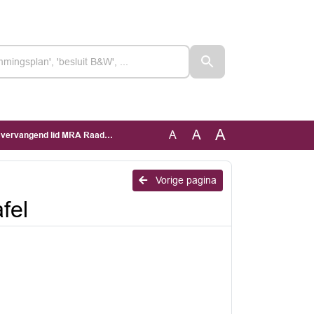
A
A
A
ervangend lid MRA Raadtafel
Vorige pagina
fel