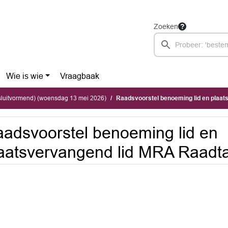
Zoeken
Wie is wie
Vraagbaak
sluitvormend) (woensdag 13 mei 2026)
Raadsvoorstel benoeming lid en plaatsv
adsvoorstel benoeming lid en
aatsvervangend lid MRA Raadta