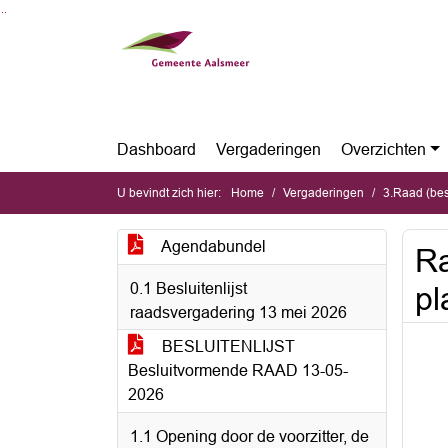
Ga naar de inhoud van deze pagina
Ga naar het zoeken
Ga naar het menu
Dashboard
Vergaderingen
Overzichten
U bevindt zich hier:
Home
Vergaderingen
3.Raad (be
Agendabundel
Ra
0.1 Besluitenlijst
pl
raadsvergadering 13 mei 2026
BESLUITENLIJST
Besluitvormende RAAD 13-05-
2026
1.1 Opening door de voorzitter, de