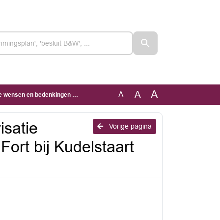
A
A
A
 Fort bij Kudelstaart aan een POM 23 feb 2026
isatie
Vorige pagina
ort bij Kudelstaart