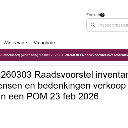
Zoeken
Wie is wie
Vraagbaak
sluitvormend) (woensdag 13 mei 2026)
20260303 Raadsvoorstel inventarisatie wensen en bedenkingen verkoop
260303 Raadsvoorstel inventar
nsen en bedenkingen verkoop F
n een POM 23 feb 2026