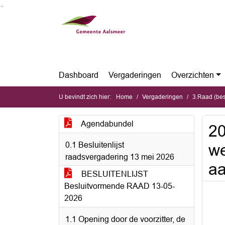
Ga naar de inhoud van deze pagina
Ga naar het zoeken
Ga naar het menu
Dashboard
Vergaderingen
Overzichten
U bevindt zich hier:
Home
Vergaderingen
3.Raad (be
Agendabundel
20
0.1 Besluitenlijst
we
raadsvergadering 13 mei 2026
aa
BESLUITENLIJST
Besluitvormende RAAD 13-05-
2026
1.1 Opening door de voorzitter, de