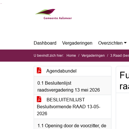
Ga naar de inhoud van deze pagina
Ga naar het zoeken
Ga naar het menu
Dashboard
Vergaderingen
Overzichten
U bevindt zich hier:
Home
Vergaderingen
3.Raad (be
Agendabundel
Fu
0.1 Besluitenlijst
ra
raadsvergadering 13 mei 2026
BESLUITENLIJST
Besluitvormende RAAD 13-05-
2026
1.1 Opening door de voorzitter, de