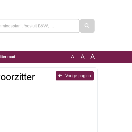
A
A
A
tter raad
oorzitter
Vorige pagina