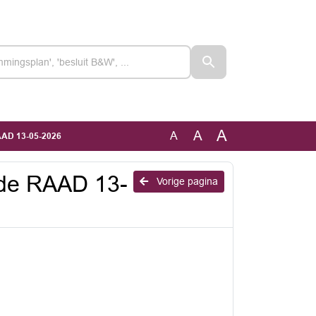
A
A
A
AAD 13-05-2026
de RAAD 13-
Vorige pagina