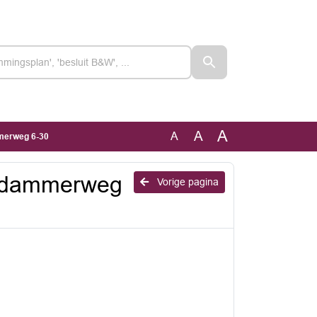
A
A
A
merweg 6-30
erdammerweg
Vorige pagina