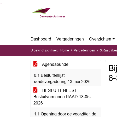
Ga naar de inhoud van deze pagina
Ga naar het zoeken
Ga naar het menu
Dashboard
Vergaderingen
Overzichten
U bevindt zich hier:
Home
Vergaderingen
3.Raad (be
Agendabundel
Bi
0.1 Besluitenlijst
6-
raadsvergadering 13 mei 2026
BESLUITENLIJST
Besluitvormende RAAD 13-05-
2026
1.1 Opening door de voorzitter, de