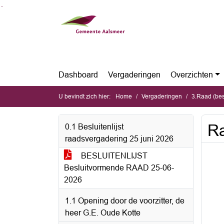
Ga naar de inhoud van deze pagina
Ga naar het zoeken
Ga naar het menu
Dashboard
Vergaderingen
Overzichten
U bevindt zich hier:
Home
Vergaderingen
3.Raad (bes
Ra
0.1 Besluitenlijst
raadsvergadering 25 juni 2026
BESLUITENLIJST
Besluitvormende RAAD 25-06-
2026
1.1 Opening door de voorzitter, de
heer G.E. Oude Kotte