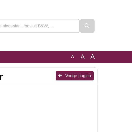
A
A
A
r
Vorige pagina