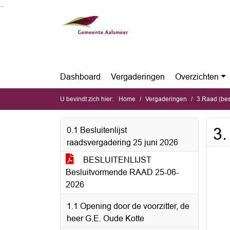
Ga naar de inhoud van deze pagina
Ga naar het zoeken
Ga naar het menu
Dashboard
Vergaderingen
Overzichten
U bevindt zich hier:
Home
Vergaderingen
3.Raad (bes
3.
0.1 Besluitenlijst
raadsvergadering 25 juni 2026
BESLUITENLIJST
Besluitvormende RAAD 25-06-
2026
1.1 Opening door de voorzitter, de
heer G.E. Oude Kotte