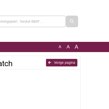
A
A
A
atch
Vorige pagina