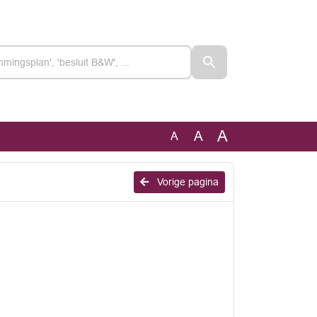
A
A
A
Vorige pagina