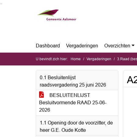
Ga naar de inhoud van deze pagina
Ga naar het zoeken
Ga naar het menu
Dashboard
Vergaderingen
Overzichten
U bevindt zich hier:
Home
Vergaderingen
3.Raad (bes
A2
0.1 Besluitenlijst
raadsvergadering 25 juni 2026
BESLUITENLIJST
Besluitvormende RAAD 25-06-
2026
1.1 Opening door de voorzitter, de
heer G.E. Oude Kotte