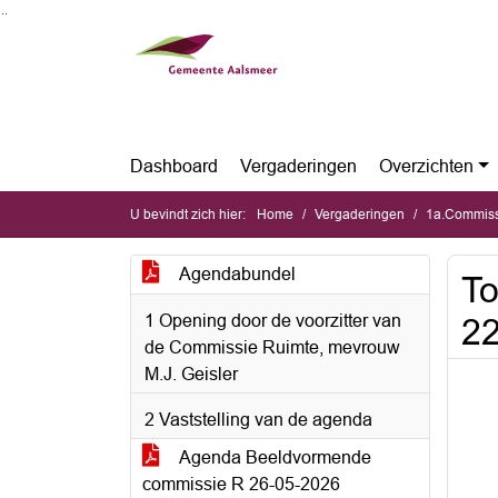
Ga naar de inhoud van deze pagina
Ga naar het zoeken
Ga naar het menu
Dashboard
Vergaderingen
Overzichten
U bevindt zich hier:
Home
Vergaderingen
1a.Commiss
Agendabundel
To
1 Opening door de voorzitter van
2
de Commissie Ruimte, mevrouw
M.J. Geisler
2 Vaststelling van de agenda
Agenda Beeldvormende
commissie R 26-05-2026