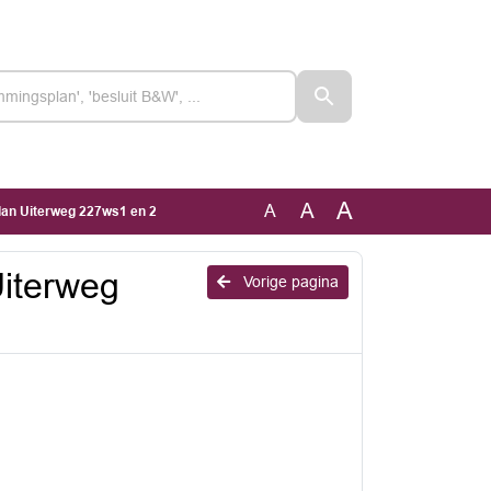
A
A
A
lan Uiterweg 227ws1 en 2
Uiterweg
Vorige pagina