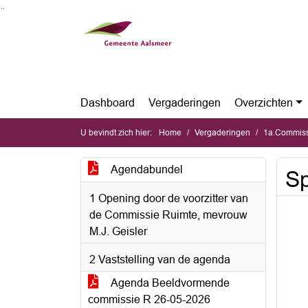
Ga naar de inhoud van deze pagina
Ga naar het zoeken
Ga naar het menu
Dashboard
Vergaderingen
Overzichten
U bevindt zich hier:
Home
Vergaderingen
1a.Commiss
Agendabundel
Sp
1 Opening door de voorzitter van
de Commissie Ruimte, mevrouw
M.J. Geisler
2 Vaststelling van de agenda
Agenda Beeldvormende
commissie R 26-05-2026