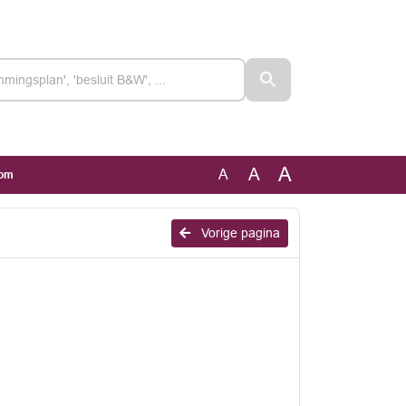
A
A
A
oom
Vorige pagina