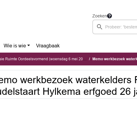
Zoeken
Wie is wie
Vraagbaak
ie Ruimte Oordeelsvormend (woensdag 6 mei 2026)
Memo werkbezoek waterkelders Fo
mo werkbezoek waterkelders 
delstaart Hylkema erfgoed 26 