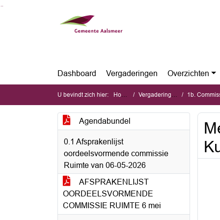
Ga naar de inhoud van deze pagina
Ga naar het zoeken
Ga naar het menu
Dashboard
Vergaderingen
Overzichten
U bevindt zich hier:
Home
Vergaderingen
1b. Commiss
Agendabundel
Me
0.1 Afsprakenlijst
Ku
oordeelsvormende commissie
Ruimte van 06-05-2026
AFSPRAKENLIJST
OORDEELSVORMENDE
COMMISSIE RUIMTE 6 mei