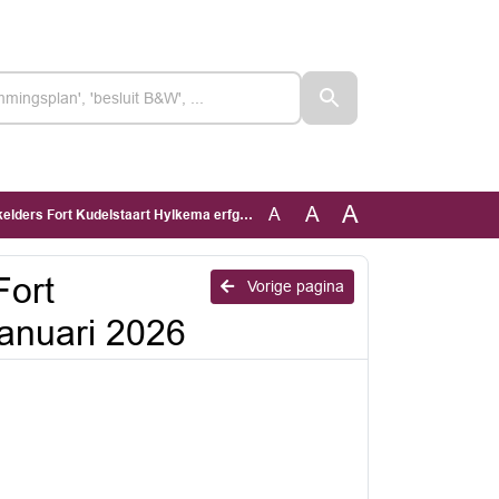
A
A
A
rt Kudelstaart Hylkema erfgoed 26 januari 2026
Fort
Vorige pagina
januari 2026