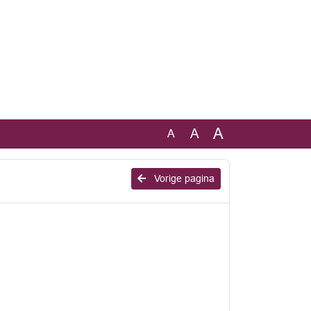
A
A
A
Vorige pagina