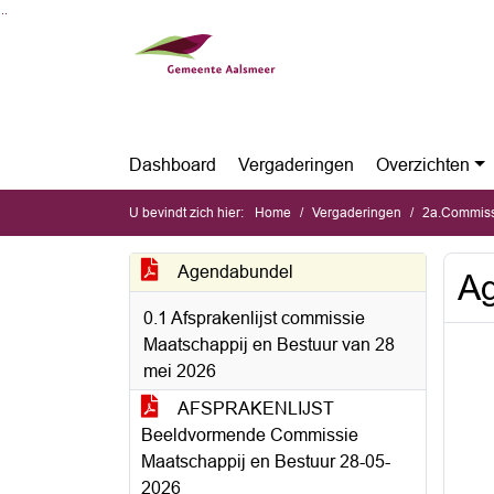
Ga naar de inhoud van deze pagina
Ga naar het zoeken
Ga naar het menu
Dashboard
Vergaderingen
Overzichten
U bevindt zich hier:
Home
Vergaderingen
2a.Commissie
Agendabundel
A
0.1 Afsprakenlijst commissie
Maatschappij en Bestuur van 28
mei 2026
AFSPRAKENLIJST
Beeldvormende Commissie
Maatschappij en Bestuur 28-05-
2026