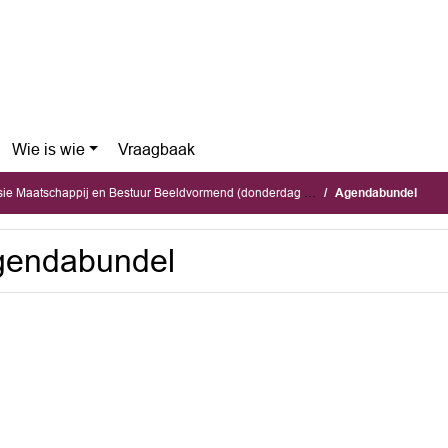
Wie is wie
Vraagbaak
 Maatschappij en Bestuur Beeldvormend (donderdag 28 mei 2026)
Agendabundel
gendabundel