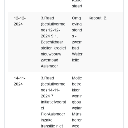
Kudel
staart
12-12-
3.Raad
Omg
Kabout, B.
2024
(besluitvorme
eving
nd) 12-12-
sfond
2024 9.1.
s -
Beschikbaar
zwem
stellen krediet
bad
nieuwbouw
Water
zwembad
lelie
Aalsmeer
14-11-
3.Raad
Motie
2024
(besluitvorme
betre
nd) 14-11-
kken
2024 7.
wonin
Initiatiefvoorst
gbou
el
wplan
FlorAalsmeer
Mijns
inzake
heren
transitie niet
weg