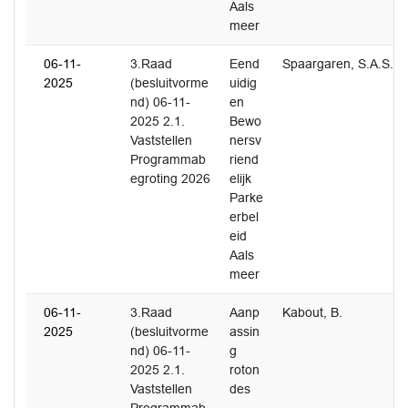
Aals
meer
06-11-
3.Raad
Eend
Spaargaren, S.A.S.
2025
(besluitvorme
uidig
nd) 06-11-
en
2025 2.1.
Bewo
Vaststellen
nersv
Programmab
riend
egroting 2026
elijk
Parke
erbel
eid
Aals
meer
06-11-
3.Raad
Aanp
Kabout, B.
2025
(besluitvorme
assin
nd) 06-11-
g
2025 2.1.
roton
Vaststellen
des