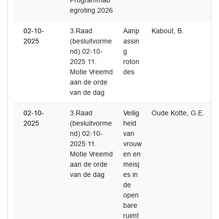
Programmab
egroting 2026
02-10-
3.Raad
Aanp
Kabout, B.
2025
(besluitvorme
assin
nd) 02-10-
g
2025 11.
roton
Motie Vreemd
des
aan de orde
van de dag
02-10-
3.Raad
Veilig
Oude Kotte, G.E.
2025
(besluitvorme
heid
nd) 02-10-
van
2025 11.
vrouw
Motie Vreemd
en en
aan de orde
meisj
van de dag
es in
de
open
bare
ruimt