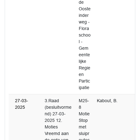
de
Ooste
inder
weg -
Flora
schoo
l -
Gem
eente
lijke
Regie
en
Partic
ipatie
27-03-
3.Raad
M25-
Kabout, B.
2025
(besluitvorme
8
nd) 27-03-
Motie
2025 12.
Stop
Moties
met
Vreemd aan
sluipr