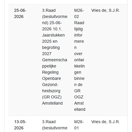
25-06-
3.Raad
M26-
Vries de, S.J.R.
2026
(besluitvorme
02
nd) 25-06-
Raad
2026 10.1.
tijdig
Jaarstukken
infor
2025 en
mere
begroting
n
2027
over
Gemeenscha
ontwi
ppelijke
kkelin
Regeling
gen
Openbare
binne
Gezond-
n de
heidszorg
GR
(GR OGZ)
OGZ
Amstelland
Amst
elland
13-05-
3.Raad
M26-
Vries de, S.J.R.
2026
(besluitvorme
01