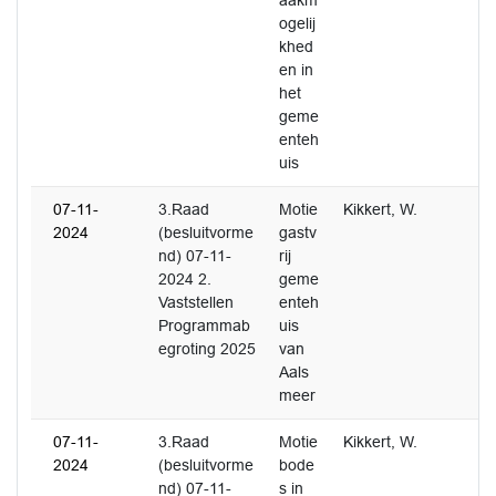
aakm
ogelij
khed
en in
het
geme
enteh
uis
07-11-
3.Raad
Motie
Kikkert, W.
2024
(besluitvorme
gastv
nd) 07-11-
rij
2024 2.
geme
Vaststellen
enteh
Programmab
uis
egroting 2025
van
Aals
meer
07-11-
3.Raad
Motie
Kikkert, W.
2024
(besluitvorme
bode
nd) 07-11-
s in