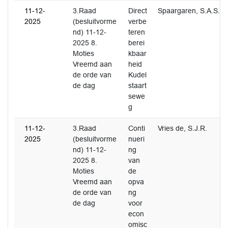
11-12-
3.Raad
Direct
Spaargaren, S.A.S.
2025
(besluitvorme
verbe
nd) 11-12-
teren
2025 8.
berei
Moties
kbaar
Vreemd aan
heid
de orde van
Kudel
de dag
staart
sewe
g
11-12-
3.Raad
Conti
Vries de, S.J.R.
2025
(besluitvorme
nueri
nd) 11-12-
ng
2025 8.
van
Moties
de
Vreemd aan
opva
de orde van
ng
de dag
voor
econ
omisc