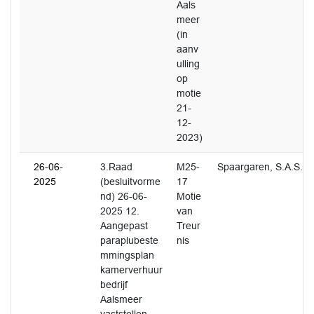
Aals
meer
(in
aanv
ulling
op
motie
21-
12-
2023)
26-06-
3.Raad
M25-
Spaargaren, S.A.S.
2025
(besluitvorme
17
nd) 26-06-
Motie
2025 12.
van
Aangepast
Treur
paraplubeste
nis
mmingsplan
kamerverhuur
bedrijf
Aalsmeer