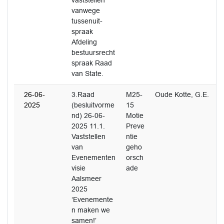
vaststellen
vanwege
tussenuit-
spraak
Afdeling
bestuursrecht
spraak Raad
van State.
26-06-
3.Raad
M25-
Oude Kotte, G.E.
2025
(besluitvorme
15
nd) 26-06-
Motie
2025 11.1.
Preve
Vaststellen
ntie
van
geho
Evenementen
orsch
visie
ade
Aalsmeer
2025
‘Evenemente
n maken we
samen!’