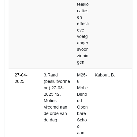
teeklo
caties
en
effecti
eve
voetg
anger
svoor
zienin
gen
27-04-
3.Raad
M25-
Kabout, B.
2025
(besluitvorme
6
nd) 27-03-
Motie
2025 12.
Beho
Moties
ud
Vreemd aan
Open
de orde van
bare
de dag
Scho
ol
aan