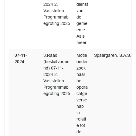
2024 2.
dienst
Vaststellen
van
Programmab
de
egroting 2025
geme
ente
Aals
meer
07-11-
3.Raad
Motie
Spaargaren, S.A.S.
2024
(besluitvorme
onder
nd) 07-11-
zoek
2024 2.
naar
Vaststellen
het
Programmab
opdra
egroting 2025
chtge
versc
hap
in
relati
e tot
de