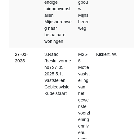
endige
gbou
tuinbouwopst
w
allen
Mijns
Mijnsherenwe
heren
g naar
weg
betaalbare
woningen
27-03-
3.Raad
M25-
Kikkert, W.
2025
(besluitvorme
5
nd) 27-03-
Motie
2025 5.1.
vastst
Vaststellen
elling
Gebiedsvisie
van
Kudelstaart
het
gewe
nste
voorzi
ening
enniv
eau