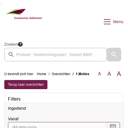
Ga naar de inhoud van deze pagina
Ga naar het zoeken
Ga naar het menu
Menu
Zoeken
A
A
A
U bevindt zich hier:
Home
Overzichten
1.Moties
Terug naar overzichten
Filters
Ingediend
vanaf
Selecte