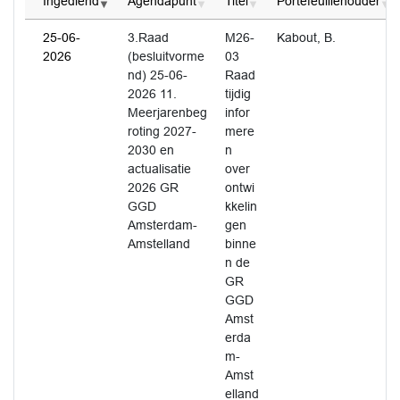
Ingediend
Agendapunt
Titel
Portefeuillehouder
25-06-
3.Raad
M26-
Kabout, B.
2026
(besluitvorme
03
nd) 25-06-
Raad
2026 11.
tijdig
Meerjarenbeg
infor
roting 2027-
mere
2030 en
n
actualisatie
over
2026 GR
ontwi
GGD
kkelin
Amsterdam-
gen
Amstelland
binne
n de
GR
GGD
Amst
erda
m-
Amst
elland