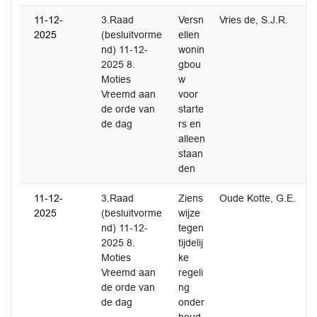
11-12-
3.Raad
Versn
Vries de, S.J.R.
2025
(besluitvorme
ellen
nd) 11-12-
wonin
2025 8.
gbou
Moties
w
Vreemd aan
voor
de orde van
starte
de dag
rs en
alleen
staan
den
11-12-
3.Raad
Ziens
Oude Kotte, G.E.
2025
(besluitvorme
wijze
nd) 11-12-
tegen
2025 8.
tijdelij
Moties
ke
Vreemd aan
regeli
de orde van
ng
de dag
onder