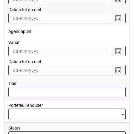
een
Datum tot en met
datum
vanaf
Selecte
een
datum
Agendapunt
tot
en
vanaf
met
Selecte
een
Datum tot en met
datum
vanaf
Selecte
een
datum
Titel
tot
en
met
Portefeuillehouder
Status