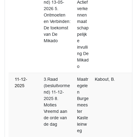
nd) 13-05-
Actief
2026 5.
verke
Ontmoeten
nnen
en Verbinden:
maat
De toekomst
schap
van De
pelijk
Mikado
e
invulli
ng De
Mikad
o
11-12-
3.Raad
Maatr
Kabout, B.
2025
(besluitvorme
egele
nd) 11-12-
n
2025 8.
Burge
Moties
mees
Vreemd aan
ter
de orde van
Kaste
de dag
leinw
eg