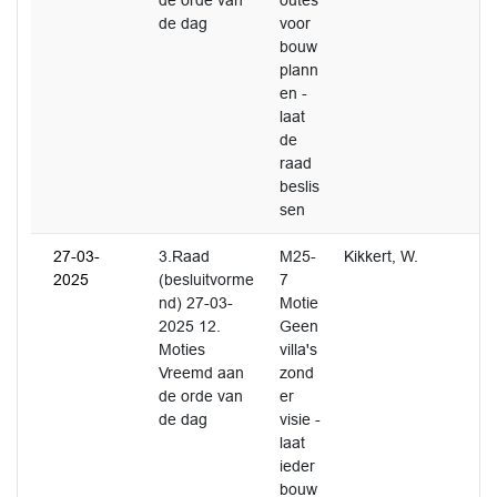
de orde van
outes
de dag
voor
bouw
plann
en -
laat
de
raad
beslis
sen
27-03-
3.Raad
M25-
Kikkert, W.
2025
(besluitvorme
7
nd) 27-03-
Motie
2025 12.
Geen
Moties
villa's
Vreemd aan
zond
de orde van
er
de dag
visie -
laat
ieder
bouw