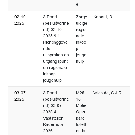
e
02-10-
3.Raad
Zorgv
Kabout, B.
2025
(besluitvorme
uldige
nd) 02-10-
regio
2025 9.1.
nale
Richtinggeve
inkoo
nde
p
uitspraken en
jeugd
uitgangspunt
hulp
en regionale
inkoop
jeugdhulp
03-07-
3.Raad
M25-
Vries de, S.J.R.
2025
(besluitvorme
18
nd) 03-07-
Motie
2025 4.
Open
Vaststellen
bare
Kadernota
toilett
2026
en in