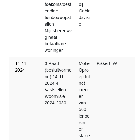
toekomstbest
bij
endige
Gebie
tuinbouwopst
dsvisi
allen
e
Mijnsherenwe
g naar
betaalbare
woningen
14-11-
3.Raad
Motie
Kikkert, W.
2024
(besluitvorme
Opro
nd) 14-11-
ep tot
2024 4.
het
Vaststellen
creër
Woonvisie
en
2024-2030
van
500
jonge
ren-
en
starte