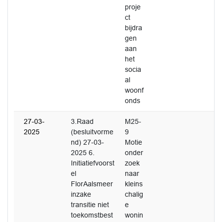
proje
ct
bijdra
gen
aan
het
socia
al
woonf
onds
27-03-
3.Raad
M25-
2025
(besluitvorme
9
nd) 27-03-
Motie
2025 6.
onder
Initiatiefvoorst
zoek
el
naar
FlorAalsmeer
kleins
inzake
chalig
transitie niet
e
toekomstbest
wonin