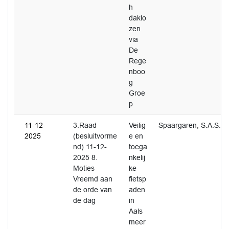
h
daklo
zen
via
De
Rege
nboo
g
Groe
p
11-12-
3.Raad
Veilig
Spaargaren, S.A.S.
2025
(besluitvorme
e en
nd) 11-12-
toega
2025 8.
nkelij
Moties
ke
Vreemd aan
fietsp
de orde van
aden
de dag
in
Aals
meer