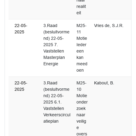
naar
realit
eit
22-05-
3.Raad
M25-
Vries de, S.J.R.
2025
(besluitvorme
11
nd) 22-05-
Motie
2025 7.
Ieder
Vaststellen
een
Masterplan
kan
Energie
meed
oen
22-05-
3.Raad
M25-
Kabout, B.
2025
(besluitvorme
10
nd) 22-05-
Motie
2025 6.1.
onder
Vaststellen
zoek
Verkeerscircul
naar
atieplan
veilig
e
overs