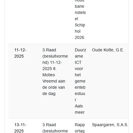
houd
bane
nstels
el
Schip
hol
2026
11-12-
3.Raad
Duurz
Oude Kotte, G.E.
2025
(besluitvorme
ame
nd) 11-12-
ICT
2025 8.
voor
Moties
het
Vreemd aan
geme
de orde van
enteb
de dag
estuu
r
Aals
meer
13-11-
3.Raad
Rapp
Spaargaren, S.A.S.
2025
(besluitvorme
ortag