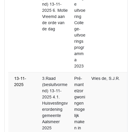
nd) 13-11-
e
2025 6. Motie
uitvoe
Vreemd aan
ring
de orde van
Colle
de dag
ge-
uitvoe
rings
progr
amm
a
2023
13-11-
3.Raad
Pré-
Vries de, S.J.R.
2025
(besluitvorme
mant
nd) 13-11-
elzor
2025 4.1.
gwoni
Huisvestingsv
ngen
erordening
moge
gemeente
lijk
Aalsmeer
make
2025
n in