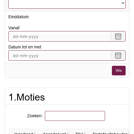
Einddatum
vanaf
Selecte
een
Datum tot en met
datum
vanaf
Selecte
een
datum
Wis
tot
en
met
1.Moties
Zoeken: