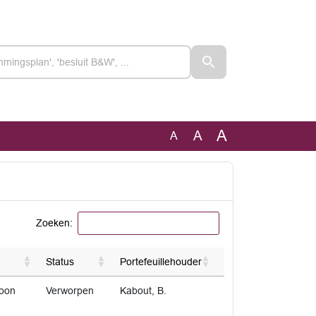
A
A
A
Zoeken:
Status
Portefeuillehouder
soon
Verworpen
Kabout, B.