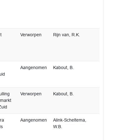
t
Verworpen
Rijn van, R.K.
Aangenomen
Kabout, B.
uid
lling
Verworpen
Kabout, B.
rmarkt
Zuid
ra
Aangenomen
Alink-Scheltema,
ds
W.B.