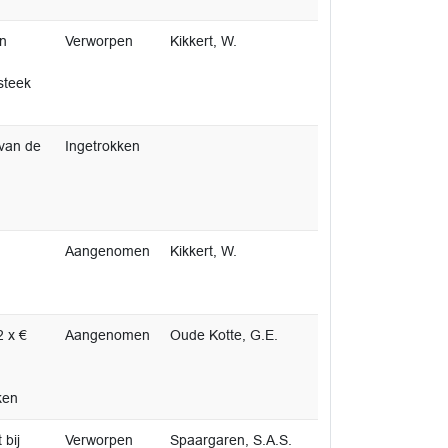
n
Verworpen
Kikkert, W.
steek
van de
Ingetrokken
Aangenomen
Kikkert, W.
2 x €
Aangenomen
Oude Kotte, G.E.
ken
 bij
Verworpen
Spaargaren, S.A.S.