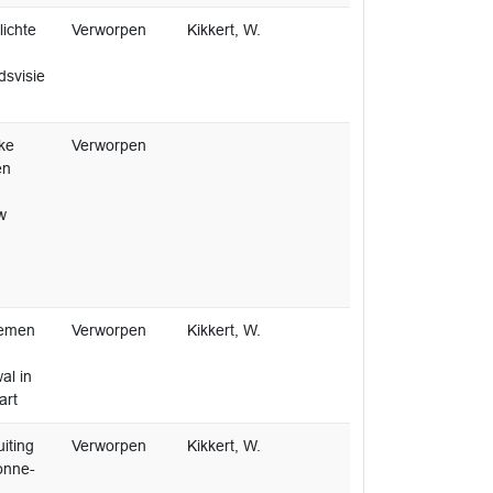
ichte
Verworpen
Kikkert, W.
svisie
ke
Verworpen
en
w
nemen
Verworpen
Kikkert, W.
al in
art
iting
Verworpen
Kikkert, W.
onne-