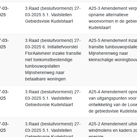
7-03-
3.Raad (besluitvormend) 27-
A25-3 Amendement verpl
025
03-2025 5.1. Vaststellen
opname alternatieve
Gebiedsvisie Kudelstaart
woonvormen in de gebied
Kudelstaart
7-03-
3.Raad (besluitvormend) 27-
A25-5 Amendement inza
025
03-2025 6. Initiatiefvoorstel
transitie tuinbouwopstall
FlorAalsmeer inzake transitie
Mijnsherenweg naar
niet toekomstbestendige
kleinschalige woningbou
tuinbouwopstallen
Mijnsherenweg naar
betaalbare woningen
7-03-
3.Raad (besluitvormend) 27-
A25-4 Amendement op
025
03-2025 5.1. Vaststellen
van uitgangspunten voor
Gebiedsvisie Kudelstaart
ontwikkeling van de Losw
de gebiedsvisie Kudelsta
7-03-
3.Raad (besluitvormend) 27-
A25-2 Amendement uitslu
025
03-2025 5.1. Vaststellen
windmolens en kaders z
Gebiedsvisie Kudelstaart
energie