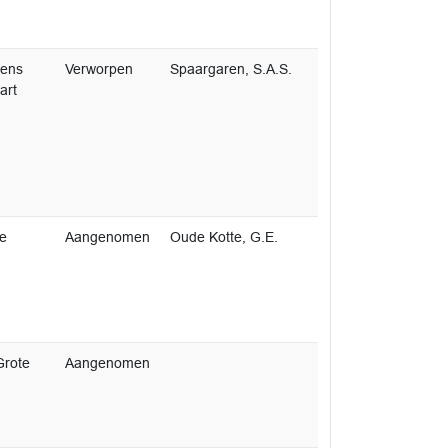
rens
Verworpen
Spaargaren, S.A.S.
art
he
Aangenomen
Oude Kotte, G.E.
rote
Aangenomen