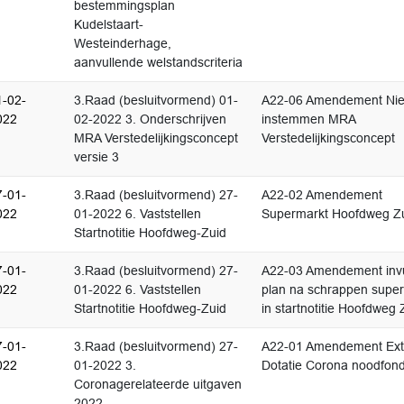
bestemmingsplan
Kudelstaart-
Westeinderhage,
aanvullende welstandscriteria
1-02-
3.Raad (besluitvormend) 01-
A22-06 Amendement Nie
022
02-2022 3. Onderschrijven
instemmen MRA
MRA Verstedelijkingsconcept
Verstedelijkingsconcept
versie 3
7-01-
3.Raad (besluitvormend) 27-
A22-02 Amendement
022
01-2022 6. Vaststellen
Supermarkt Hoofdweg Z
Startnotitie Hoofdweg-Zuid
7-01-
3.Raad (besluitvormend) 27-
A22-03 Amendement invu
022
01-2022 6. Vaststellen
plan na schrappen supe
Startnotitie Hoofdweg-Zuid
in startnotitie Hoofdweg 
7-01-
3.Raad (besluitvormend) 27-
A22-01 Amendement Ext
022
01-2022 3.
Dotatie Corona noodfon
Coronagerelateerde uitgaven
2022