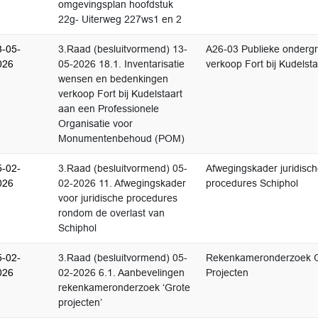
omgevingsplan hoofdstuk
22g- Uiterweg 227ws1 en 2
3-05-
3.Raad (besluitvormend) 13-
A26-03 Publieke onderg
026
05-2026 18.1. Inventarisatie
verkoop Fort bij Kudelsta
wensen en bedenkingen
verkoop Fort bij Kudelstaart
aan een Professionele
Organisatie voor
Monumentenbehoud (POM)
5-02-
3.Raad (besluitvormend) 05-
Afwegingskader juridisc
026
02-2026 11. Afwegingskader
procedures Schiphol
voor juridische procedures
rondom de overlast van
Schiphol
5-02-
3.Raad (besluitvormend) 05-
Rekenkameronderzoek G
026
02-2026 6.1. Aanbevelingen
Projecten
rekenkameronderzoek ‘Grote
projecten’