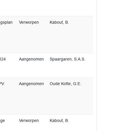
gsplan
Verworpen
Kabout, B.
2024
Aangenomen
Spaargaren, S.A.S.
APV
Aangenomen
Oude Kotte, G.E.
age
Verworpen
Kabout, B.