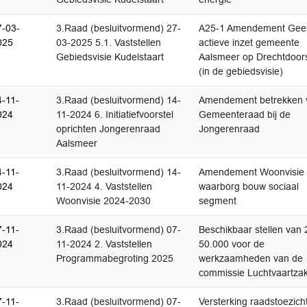
7-03-
3.Raad (besluitvormend) 27-
A25-1 Amendement Gee
025
03-2025 5.1. Vaststellen
actieve inzet gemeente
Gebiedsvisie Kudelstaart
Aalsmeer op Drechtdoor
(in de gebiedsvisie)
4-11-
3.Raad (besluitvormend) 14-
Amendement betrekken 
024
11-2024 6. Initiatiefvoorstel
Gemeenteraad bij de
oprichten Jongerenraad
Jongerenraad
Aalsmeer
4-11-
3.Raad (besluitvormend) 14-
Amendement Woonvisie
024
11-2024 4. Vaststellen
waarborg bouw sociaal
Woonvisie 2024-2030
segment
7-11-
3.Raad (besluitvormend) 07-
Beschikbaar stellen van 
024
11-2024 2. Vaststellen
50.000 voor de
Programmabegroting 2025
werkzaamheden van de
commissie Luchtvaartza
7-11-
3.Raad (besluitvormend) 07-
Versterking raadstoezicht