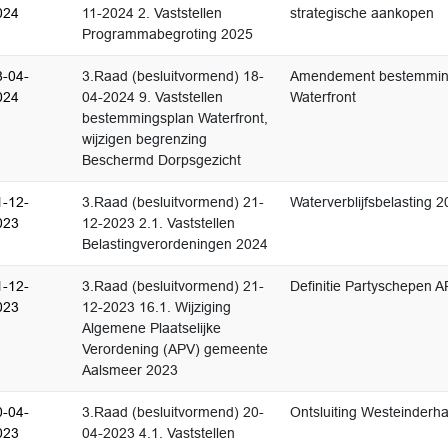
024
11-2024 2. Vaststellen
strategische aankopen
Programmabegroting 2025
8-04-
3.Raad (besluitvormend) 18-
Amendement bestemmin
024
04-2024 9. Vaststellen
Waterfront
bestemmingsplan Waterfront,
wijzigen begrenzing
Beschermd Dorpsgezicht
1-12-
3.Raad (besluitvormend) 21-
Waterverblijfsbelasting 
023
12-2023 2.1. Vaststellen
Belastingverordeningen 2024
1-12-
3.Raad (besluitvormend) 21-
Definitie Partyschepen 
023
12-2023 16.1. Wijziging
Algemene Plaatselijke
Verordening (APV) gemeente
Aalsmeer 2023
0-04-
3.Raad (besluitvormend) 20-
Ontsluiting Westeinderh
023
04-2023 4.1. Vaststellen