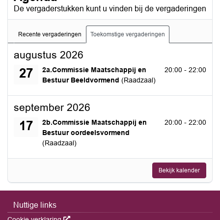
De vergaderstukken kunt u vinden bij de vergaderingen
Recente vergaderingen
Toekomstige vergaderingen
augustus 2026
donderdag 27 augustus 2026
2a.Commissie Maatschappij en
20:00 - 22:00
27
Bestuur Beeldvormend
(Raadzaal)
september 2026
donderdag 17 september 2026
2b.Commissie Maatschappij en
20:00 - 22:00
17
Bestuur oordeelsvormend
(Raadzaal)
Bekijk kalender
Nuttige links
Cookie verklaring
Deze link wordt in een nieuw venster geopend