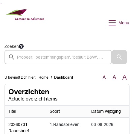
Ga naar de inhoud van deze pagina
Ga naar het zoeken
Ga naar het menu
Menu
Zoeken
A
A
A
U bevindt zich hier:
Home
Dashboard
Overzichten
Actuele overzicht items
Titel
Soort
Datum wijziging
20260731
1.Raadsbrieven
03-08-2026
Raadsbrief