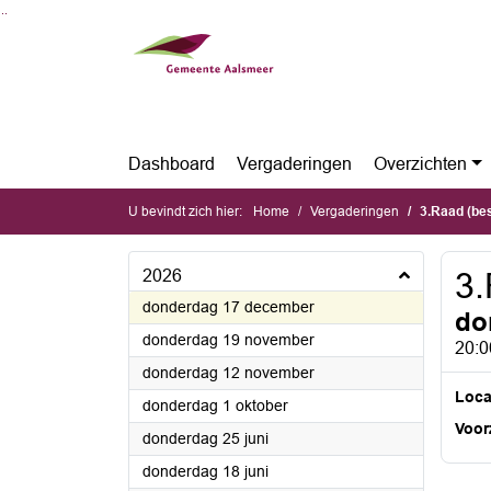
Ga naar de inhoud van deze pagina
Ga naar het zoeken
Ga naar het menu
Dashboard
Vergaderingen
Overzichten
U bevindt zich hier:
Home
Vergaderingen
3.Raad (be
2026
3.
2026
donderdag 17 december
do
2026
donderdag 19 november
20:0
2026
donderdag 12 november
Loca
2026
donderdag 1 oktober
Voorz
2026
donderdag 25 juni
2026
donderdag 18 juni