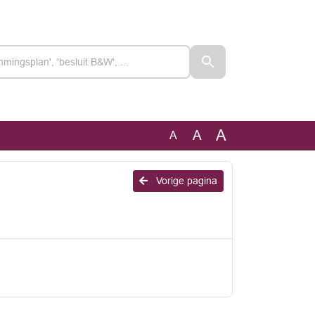
A
A
A
Vorige pagina