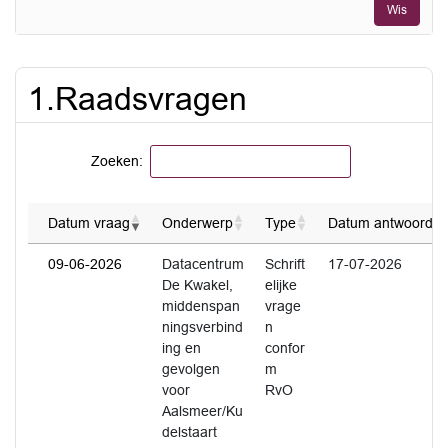
Wis
tot
en
met
1.Raadsvragen
Zoeken:
Datum vraag
Onderwerp
Type
Datum antwoord
09-06-2026
Datacentrum
Schrift
17-07-2026
De Kwakel,
elijke
middenspan
vrage
ningsverbind
n
ing en
confor
gevolgen
m
voor
RvO
Aalsmeer/Ku
delstaart