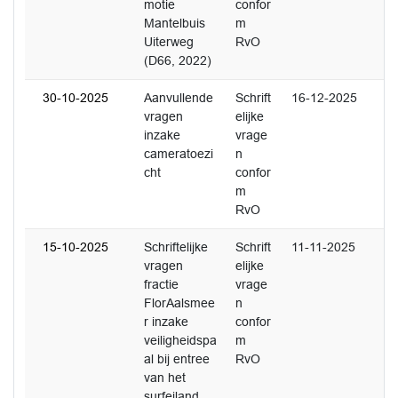
motie
confor
Mantelbuis
m
Uiterweg
RvO
(D66, 2022)
30-10-2025
Aanvullende
Schrift
16-12-2025
vragen
elijke
inzake
vrage
cameratoezi
n
cht
confor
m
RvO
15-10-2025
Schriftelijke
Schrift
11-11-2025
vragen
elijke
fractie
vrage
FlorAalsmee
n
r inzake
confor
veiligheidspa
m
al bij entree
RvO
van het
surfeiland