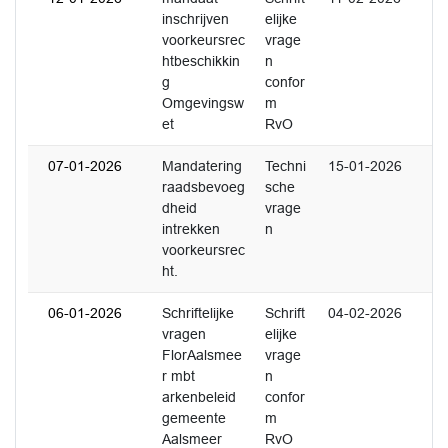
inschrijven
elijke
voorkeursrec
vrage
htbeschikkin
n
g
confor
Omgevingsw
m
et
RvO
07-01-2026
Mandatering
Techni
15-01-2026
raadsbevoeg
sche
dheid
vrage
intrekken
n
voorkeursrec
ht.
06-01-2026
Schriftelijke
Schrift
04-02-2026
vragen
elijke
FlorAalsmee
vrage
r mbt
n
arkenbeleid
confor
gemeente
m
Aalsmeer
RvO