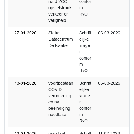
rond YCC
confor
opstelstrook
m
verkeer en
RvO
veiligheid
27-01-2026
Status
Schrift
06-03-2026
Datacentrum
elijke
De Kwakel
vrage
n
confor
m
RvO
13-01-2026
voortbestaan
Schrift
05-03-2026
COVID-
elijke
verordening
vrage
en na
n
beëindiging
confor
noodfase
m
RvO
12-01-2026
mandaat
Schrift
11-02-2026