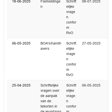
18-06-2025
Fiximeldinge
Schrift
08-07-2025
n
elijke
vrage
n
confor
m
RvO
06-05-2025
BOA's/handh
Schrift
27-05-2025
avers
elijke
vrage
n
confor
m
RvO
25-04-2025
Schriftelijke
Schrift
06-05-2025
vragen over
elijke
de aanpak
vrage
van de
n
tekorten in
confor
de jeugdzorg
m