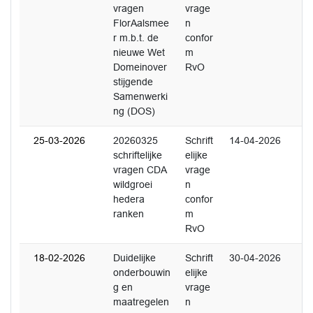
vragen
vrage
FlorAalsmee
n
r m.b.t. de
confor
nieuwe Wet
m
Domeinover
RvO
stijgende
Samenwerki
ng (DOS)
25-03-2026
20260325
Schrift
14-04-2026
schriftelijke
elijke
vragen CDA
vrage
wildgroei
n
hedera
confor
ranken
m
RvO
18-02-2026
Duidelijke
Schrift
30-04-2026
onderbouwin
elijke
g en
vrage
maatregelen
n