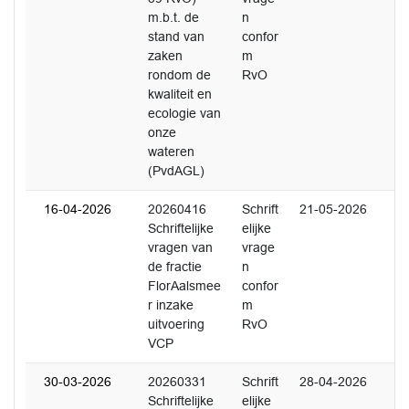
m.b.t. de
n
stand van
confor
zaken
m
rondom de
RvO
kwaliteit en
ecologie van
onze
wateren
(PvdAGL)
16-04-2026
20260416
Schrift
21-05-2026
Schriftelijke
elijke
vragen van
vrage
de fractie
n
FlorAalsmee
confor
r inzake
m
uitvoering
RvO
VCP
30-03-2026
20260331
Schrift
28-04-2026
Schriftelijke
elijke