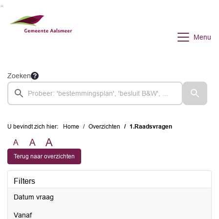
Ga naar de inhoud van deze pagina
Ga naar het zoeken
Ga naar het menu
Menu
Zoeken
U bevindt zich hier:
Home
Overzichten
1.Raadsvragen
A
A
A
Terug naar overzichten
Filters
Datum vraag
vanaf