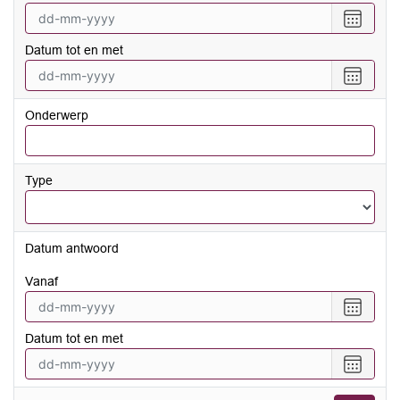
Selecte
een
Datum tot en met
datum
vanaf
Selecte
een
datum
Onderwerp
tot
en
met
Type
Datum antwoord
vanaf
Selecte
een
Datum tot en met
datum
vanaf
Selecte
een
datum