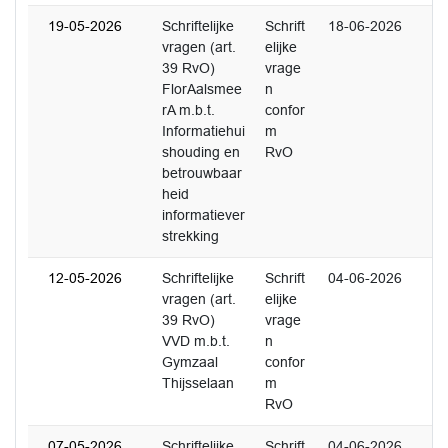
19-05-2026
Schriftelijke
Schrift
18-06-2026
vragen (art.
elijke
39 RvO)
vrage
FlorAalsmee
n
rA m.b.t.
confor
Informatiehui
m
shouding en
RvO
betrouwbaar
heid
informatiever
strekking
12-05-2026
Schriftelijke
Schrift
04-06-2026
vragen (art.
elijke
39 RvO)
vrage
VVD m.b.t.
n
Gymzaal
confor
Thijsselaan
m
RvO
07-05-2026
Schriftelijke
Schrift
04-06-2026