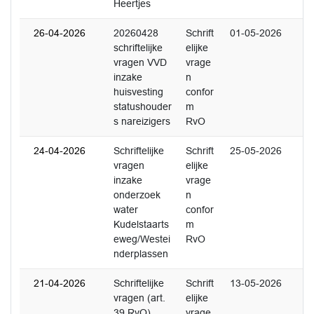
Heertjes
26-04-2026
20260428
Schrift
01-05-2026
schriftelijke
elijke
vragen VVD
vrage
inzake
n
huisvesting
confor
statushouder
m
s nareizigers
RvO
24-04-2026
Schriftelijke
Schrift
25-05-2026
vragen
elijke
inzake
vrage
onderzoek
n
water
confor
Kudelstaarts
m
eweg/Westei
RvO
nderplassen
21-04-2026
Schriftelijke
Schrift
13-05-2026
vragen (art.
elijke
39 RvO)
vrage