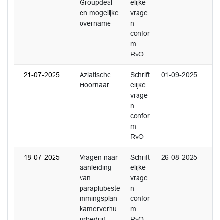
Groupdeal
elijke
en mogelijke
vrage
overname
n
confor
m
RvO
21-07-2025
Aziatische
Schrift
01-09-2025
Hoornaar
elijke
vrage
n
confor
m
RvO
18-07-2025
Vragen naar
Schrift
26-08-2025
aanleiding
elijke
van
vrage
paraplubeste
n
mmingsplan
confor
kamerverhu
m
urbedrijf
RvO