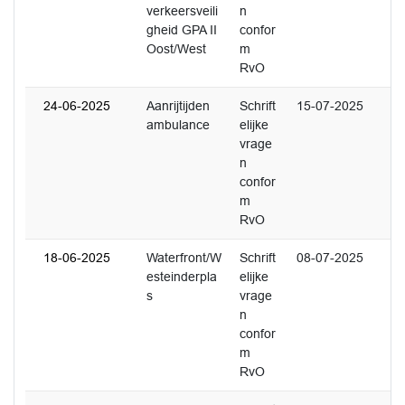
verkeersveili
n
gheid GPA II
confor
Oost/West
m
RvO
24-06-2025
Aanrijtijden
Schrift
15-07-2025
ambulance
elijke
vrage
n
confor
m
RvO
18-06-2025
Waterfront/W
Schrift
08-07-2025
esteinderpla
elijke
s
vrage
n
confor
m
RvO