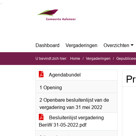
Ga naar de inhoud van deze pagina
Ga naar het zoeken
Ga naar het menu
Dashboard
Vergaderingen
Overzichten
U bevindt zich hier:
Home
Vergaderingen
Gepubliceerde 
Agendabundel
Pr
1 Opening
2 Openbare besluitenlijst van de
vergadering van 31 mei 2022
Besluitenlijst vergadering
BenW 31-05-2022.pdf