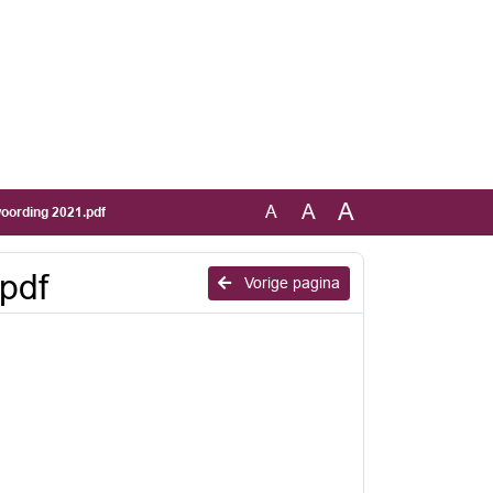
A
A
A
ording 2021.pdf
pdf
Vorige pagina