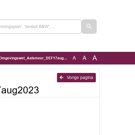
A
A
A
Omgevingswet_Aalsmeer_DEF17aug2023
Vorige pagina
7aug2023