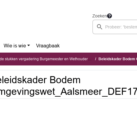
Zoeken
Wie is wie
Vraagbaak
ukken vergadering Burgemeester en Wethouders (dinsdag 31 oktober 2023)
Beleidskader Bodem 
leidskader Bodem
mgevingswet_Aalsmeer_DEF1