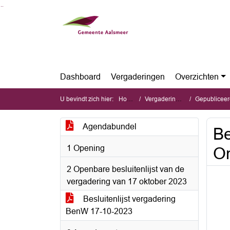
Ga naar de inhoud van deze pagina
Ga naar het zoeken
Ga naar het menu
Dashboard
Vergaderingen
Overzichten
U bevindt zich hier:
Home
Vergaderingen
Gepubliceerde st
Agendabundel
Be
1 Opening
O
2 Openbare besluitenlijst van de
vergadering van 17 oktober 2023
Besluitenlijst vergadering
BenW 17-10-2023