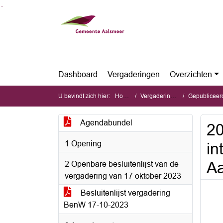
Ga naar de inhoud van deze pagina
Ga naar het zoeken
Ga naar het menu
Dashboard
Vergaderingen
Overzichten
U bevindt zich hier:
Home
Vergaderingen
Gepubliceerde stu
Agendabundel
20
1 Opening
in
A
2 Openbare besluitenlijst van de
vergadering van 17 oktober 2023
Besluitenlijst vergadering
BenW 17-10-2023