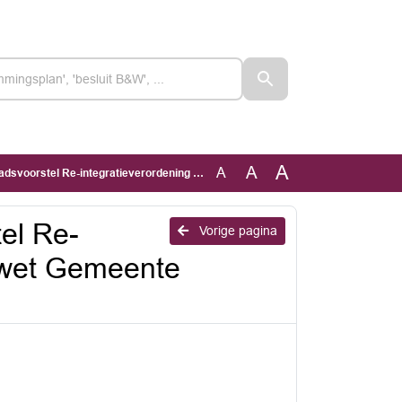
A
A
A
-integratieverordening Participatiewet Gemeente Aalsmeer
el Re-
Vorige pagina
iewet Gemeente