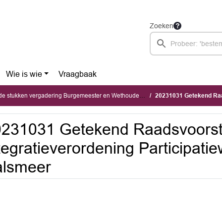
Zoeken
Wie is wie
Vraagbaak
kken vergadering Burgemeester en Wethouders (dinsdag 31 oktober 2023)
20231031 Getekend Raadsvoorstel Re
231031 Getekend Raadsvoorst
tegratieverordening Participat
alsmeer