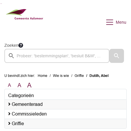
Ga naar de inhoud van deze pagina
Ga naar het zoeken
Ga naar het menu
Menu
Zoeken
U bevindt zich hier:
Home
Wie is wie
Griffie
Dutilh, Abel
A
A
A
Categorieën
Gemeenteraad
Commissieleden
Griffie