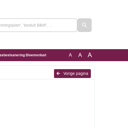
A
A
A
asbestsanering Bloemenlust
Vorige pagina