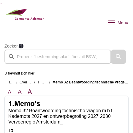
Ga naar de inhoud van deze pagina
Ga naar het zoeken
Ga naar het menu
Menu
Zoeken
U bevindt zich hier:
Home
Overzichten
1.Memo's
Memo 32 Beantwoording technische vragen m.b.t. Kadernota 2027 en ontwerpbegroting 2027-2030 Vervoerregio Amsterdam_
A
A
A
1.Memo's
Memo 32 Beantwoording technische vragen m.b.t.
Kadernota 2027 en ontwerpbegroting 2027-2030
Vervoerregio Amsterdam_
ID