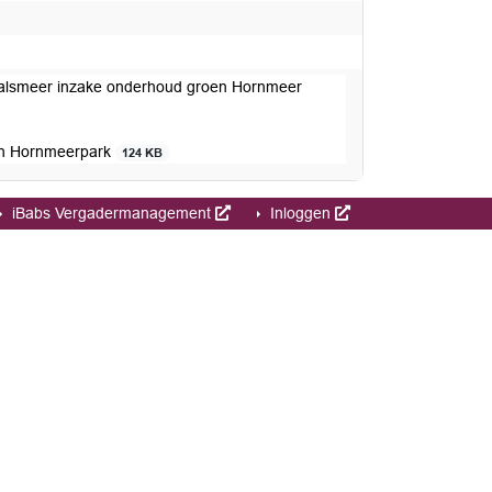
rAalsmeer inzake onderhoud groen Hornmeer
oen Hornmeerpark
124 KB
iBabs Vergadermanagement
Inloggen