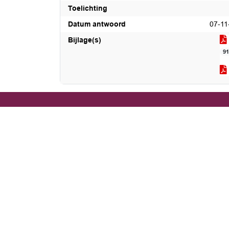
Toelichting
Datum antwoord
07-11
Bijlage(s)
9