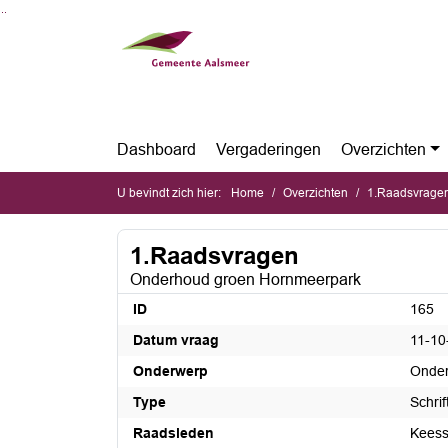
Ga naar de inhoud van deze pagina
Ga naar het zoeken
Ga naar het menu
Dashboard
Vergaderingen
Overzichten
U bevindt zich hier:
Home
Overzichten
1.Raadsvrage
1.Raadsvragen
Onderhoud groen Hornmeerpark
ID
165
Datum vraag
11-10
Onderwerp
Onder
Type
Schri
Raadsleden
Keess