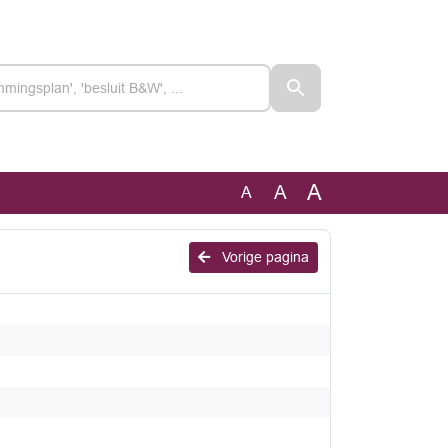
A
A
A
Vorige pagina