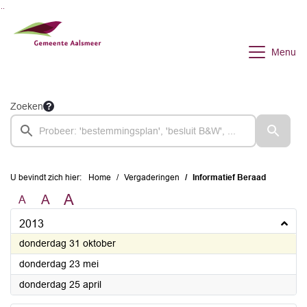
Ga naar de inhoud van deze pagina
Ga naar het zoeken
Ga naar het menu
Menu
Zoeken
U bevindt zich hier:
Home
Vergaderingen
Informatief Beraad
A
A
A
2013
2013
donderdag 31 oktober
2013
donderdag 23 mei
2013
donderdag 25 april