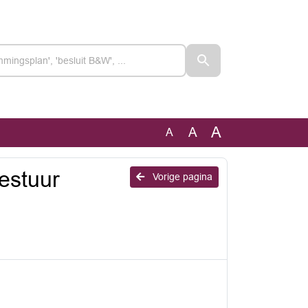
A
A
A
estuur
Vorige pagina