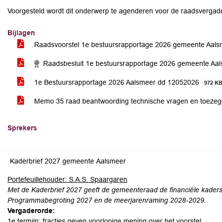
Voorgesteld wordt dit onderwerp te agenderen voor de raadsvergade
Bijlagen
Raadsvoorstel 1e bestuursrapportage 2026 gemeente Aal
Raadsbesluit 1e bestuursrapportage 2026 gemeente Aa
1e Bestuursrapportage 2026 Aalsmeer dd 12052026
972 K
Memo 35 raad beantwoording technische vragen en toezeg
Sprekers
Kaderbrief 2027 gemeente Aalsmeer
Portefeuillehouder: S.A.S. Spaargaren
Met de Kaderbrief 2027 geeft de gemeenteraad de financiële kader
Programmabegroting 2027 en de meerjarenraming
2028-2029.
Vergaderorde:
1e termijn: fracties geven voorlopige mening over het voorstel