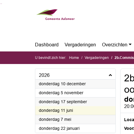
Ga naar de inhoud van deze pagina
Ga naar het zoeken
Ga naar het menu
Dashboard
Vergaderingen
Overzichten
U bevindt zich hier:
Home
Vergaderingen
2b.Commiss
2026
2b
2026
donderdag 10 december
o
2026
donderdag 5 november
do
2026
donderdag 17 september
20:0
2026
donderdag 11 juni
2026
donderdag 7 mei
Loca
2026
donderdag 22 januari
Voorz