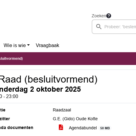
Zoeken
Wie is wie
Vraagbaak
sluitvormend)
Raad (besluitvormend)
nderdag 2 oktober 2025
0 - 23:00
tie
Raadzaal
itter
G.E. (Gido) Oude Kotte
nda documenten
Agendabundel
50 MB