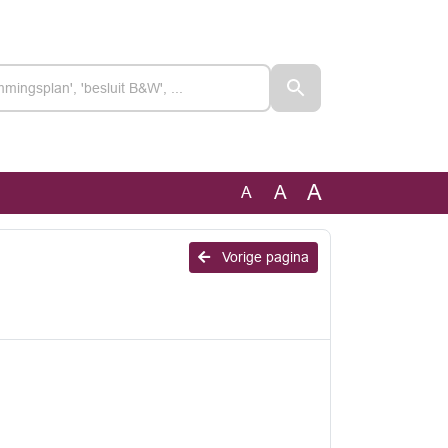
A
A
A
Vorige pagina