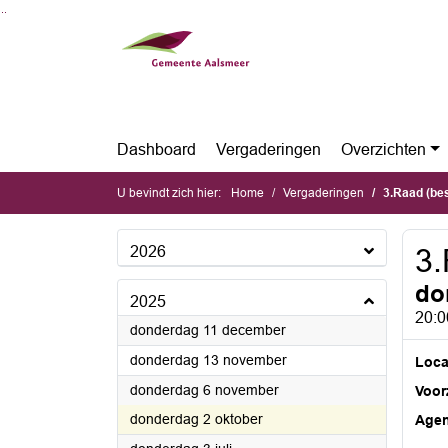
Ga naar de inhoud van deze pagina
Ga naar het zoeken
Ga naar het menu
Dashboard
Vergaderingen
Overzichten
U bevindt zich hier:
Home
Vergaderingen
3.Raad (be
2026
3.
do
2025
20:0
2025
donderdag 11 december
2025
donderdag 13 november
Loca
2025
donderdag 6 november
Voorz
2025
donderdag 2 oktober
Age