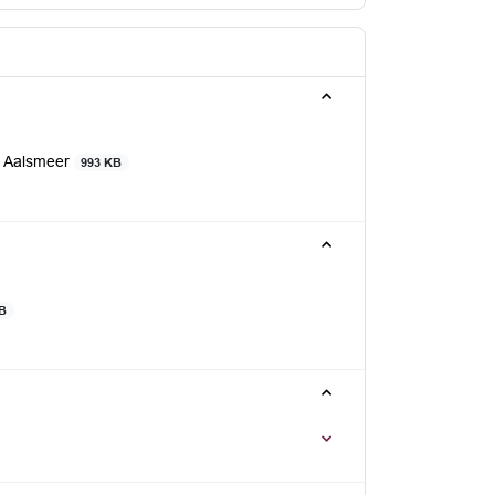
e Aalsmeer
993 KB
KB