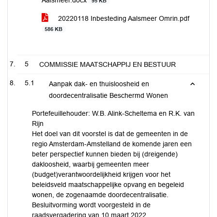
Aalsmeer.docx
95 KB
20220118 Inbesteding Aalsmeer Omrin.pdf
586 KB
5
COMMISSIE MAATSCHAPPIJ EN BESTUUR
5.1
Aanpak dak- en thuisloosheid en
doordecentralisatie Beschermd Wonen
Portefeuillehouder: W.B. Alink-Scheltema en R.K. van
Rijn
Het doel van dit voorstel is dat de gemeenten in de
regio Amsterdam-Amstelland de komende jaren een
beter perspectief kunnen bieden bij (dreigende)
dakloosheid, waarbij gemeenten meer
(budget)verantwoordelijkheid krijgen voor het
beleidsveld maatschappelijke opvang en begeleid
wonen, de zogenaamde doordecentralisatie.
Besluitvorming wordt voorgesteld in de
raadsvergadering van 10 maart 2022.