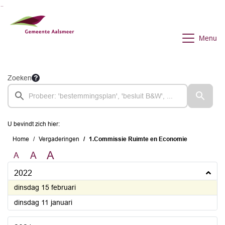
Ga naar de inhoud van deze pagina
Ga naar het zoeken
Ga naar het menu
Menu
Zoeken
U bevindt zich hier:
Home
Vergaderingen
1.Commissie Ruimte en Economie
A
A
A
2022
2022
dinsdag 15 februari
2022
dinsdag 11 januari