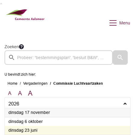
Ga naar de inhoud van deze pagina
Ga naar het zoeken
Ga naar het menu
Menu
Zoeken
U bevindt zich hier:
Home
Vergaderingen
Commissie Luchtvaartzaken
A
A
A
2026
2026
dinsdag 17 november
2026
dinsdag 6 oktober
2026
dinsdag 23 juni