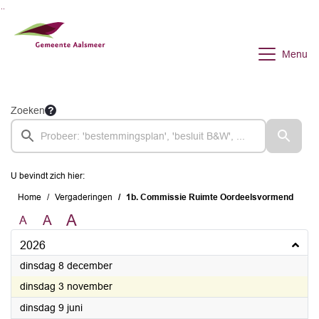
Ga naar de inhoud van deze pagina
Ga naar het zoeken
Ga naar het menu
Menu
Zoeken
U bevindt zich hier:
Home
Vergaderingen
1b. Commissie Ruimte Oordeelsvormend
A
A
A
2026
2026
dinsdag 8 december
2026
dinsdag 3 november
2026
dinsdag 9 juni